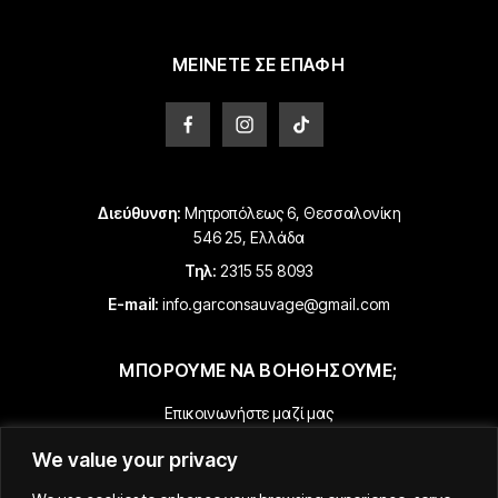
επιλεγούν
επιλεγούν
στη
στη
σελίδα
σελίδα
ΜΕΙΝΕΤΕ ΣΕ ΕΠΑΦΗ
του
του
προϊόντος
προϊόντος
Διεύθυνση:
Μητροπόλεως 6, Θεσσαλονίκη
546 25, Ελλάδα
Τηλ:
2315 55 8093
E-mail:
info.garconsauvage@gmail.com
ΜΠΟΡΟΥΜΕ ΝΑ ΒΟΗΘΗΣΟΥΜΕ;
Επικοινωνήστε μαζί μας
Πληροφορίες Πληρωμής & Αποστολής
We value your privacy
Επιστροφές & Επιστροφές Χρημάτων