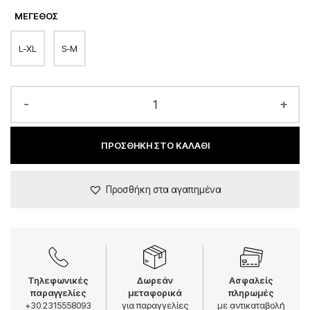
ΜΈΓΕΘΟΣ
L-XL
S-M
-
+
ΠΡΟΣΘΉΚΗ ΣΤΟ ΚΑΛΆΘΙ
Προσθήκη στα αγαπημένα
Τηλεφωνικές
Δωρεάν
Ασφαλείς
παραγγελίες
μεταφορικά
πληρωμές
+30 2315558093
για παραγγελίες
με αντικαταβολή