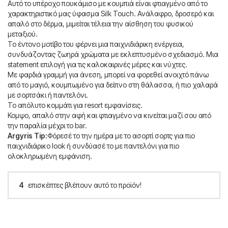
Αυτό το υπέροχο πουκάμισο με κουμπιά είναι φτιαγμένο από το
χαρακτηριστικό μας ύφασμα Silk Touch. Ανάλαφρο, δροσερό και
απαλό στο δέρμα, μιμείται τέλεια την αίσθηση του φυσικού
μεταξιού.
Το έντονο μοτίβο του φέρνει μια παιχνιδιάρικη ενέργεια,
συνδυάζοντας ζωηρά χρώματα με εκλεπτυσμένο σχεδιασμό. Μια
statement επιλογή για τις καλοκαιρινές μέρες και νύχτες.
Με φαρδιά γραμμή για άνεση, μπορεί να φορεθεί ανοιχτό πάνω
από το μαγιό, κουμπωμένο για δείπνο στη θάλασσα, ή πιο χαλαρά
με σορτσάκι ή παντελόνι.
Το απόλυτο κομμάτι για resort εμφανίσεις.
Κομψο, απαλό στην αφή και φτιαγμένο να κινείται μαζί σου από
την παραλία μέχρι το bar.
Argyris Tip:
Φόρεσέ το την ημέρα με το ασορτί σορτς για πιο
παιχνιδιάρικο look ή συνδύασέ το με παντελόνι για πιο
ολοκληρωμένη εμφάνιση.
4
επισκέπτες βλέπουν αυτό το προϊόν!