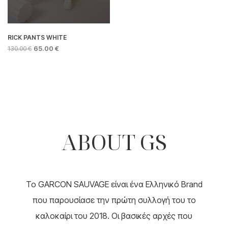
RICK PANTS WHITE
ORIGINAL
Η
130.00
€
65.00
€
PRICE
ΤΡΈΧΟΥΣΑ
Αυτό
WAS:
ΤΙΜΉ
το
130.00 €.
ΕΊΝΑΙ:
προϊόν
65.00 €.
έχει
πολλαπλές
παραλλαγές.
Οι
ABOUT GS
επιλογές
μπορούν
να
επιλεγούν
στη
To GARCON SAUVAGE είναι ένα Ελληνικό Brand
σελίδα
του
που παρουσίασε την πρώτη συλλογή του το
προϊόντος
καλοκαίρι του 2018. Οι βασικές αρχές που