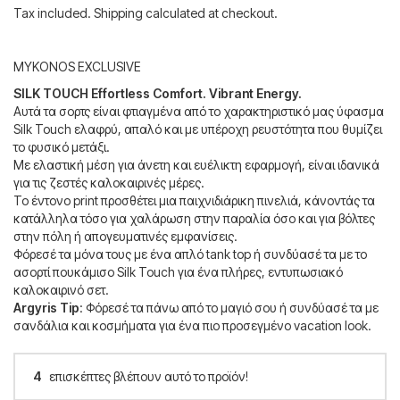
Tax included. Shipping calculated at checkout.
MYKONOS EXCLUSIVE
SILK TOUCH Effortless Comfort. Vibrant Energy.
Αυτά τα σορτς είναι φτιαγμένα από το χαρακτηριστικό μας ύφασμα
Silk Touch ελαφρύ, απαλό και με υπέροχη ρευστότητα που θυμίζει
το φυσικό μετάξι.
Με ελαστική μέση για άνετη και ευέλικτη εφαρμογή, είναι ιδανικά
για τις ζεστές καλοκαιρινές μέρες.
Το έντονο print προσθέτει μια παιχνιδιάρικη πινελιά, κάνοντάς τα
κατάλληλα τόσο για χαλάρωση στην παραλία όσο και για βόλτες
στην πόλη ή απογευματινές εμφανίσεις.
Φόρεσέ τα μόνα τους με ένα απλό tank top ή συνδύασέ τα με το
ασορτί πουκάμισο Silk Touch για ένα πλήρες, εντυπωσιακό
καλοκαιρινό σετ.
Argyris Tip
: Φόρεσέ τα πάνω από το μαγιό σου ή συνδύασέ τα με
σανδάλια και κοσμήματα για ένα πιο προσεγμένο vacation look.
4
επισκέπτες βλέπουν αυτό το προϊόν!