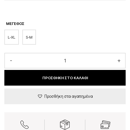
ΜΈΓΕΘΟΣ
L-XL
S-M
-
+
ΠΡΟΣΘΉΚΗ ΣΤΟ ΚΑΛΆΘΙ
Προσθήκη στα αγαπημένα