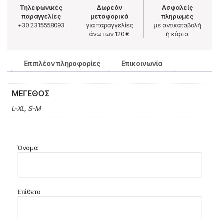
Τηλεφωνικές
Δωρεάν
Ασφαλείς
παραγγελίες
μεταφορικά
πληρωμές
+30 2315558093
για παραγγελίες
με αντικαταβολή
άνω των 120 €
ή κάρτα.
Επιπλέον πληροφορίες
Επικοινωνία
ΜΈΓΕΘΟΣ
L-XL, S-M
Όνομα
Επίθετο