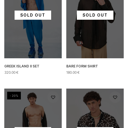
SOLD OUT
SOLD OUT
GREEK ISLAND II SET
BARE FORM SHIRT
320.00
€
180.00
€
Αυτό
Αυτό
το
το
προϊόν
προϊόν
έχει
- 20%
έχει
πολλαπλές
πολλαπλές
παραλλαγές.
παραλλαγές.
Οι
Οι
επιλογές
επιλογές
μπορούν
μπορούν