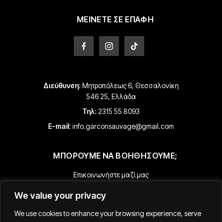
στη
στη
σελίδα
σελίδα
ΜΕΙΝΕΤΕ ΣΕ ΕΠΑΦΗ
του
του
προϊόντος
προϊόντος
Διεύθυνση:
Μητροπόλεως 6, Θεσσαλονίκη
546 25, Ελλάδα
Τηλ:
2315 55 8093
E-mail:
info.garconsauvage@gmail.com
ΜΠΟΡΟΥΜΕ ΝΑ ΒΟΗΘΗΣΟΥΜΕ;
Επικοινωνήστε μαζί μας
Πληροφορίες Πληρωμής & Αποστολής
We value your privacy
Επιστροφές & Επιστροφές Χρημάτων
We use cookies to enhance your browsing experience, serve
Όροι & Προϋποθέσεις