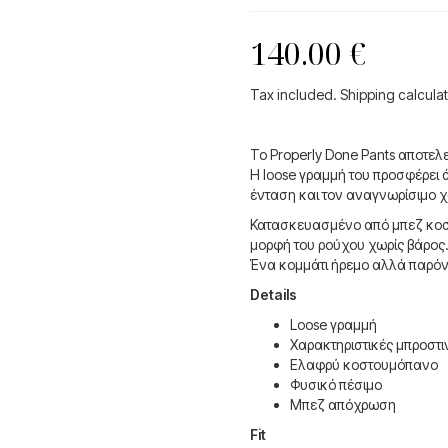
140.00
€
Tax included. Shipping calcula
Το Properly Done Pants αποτελ
Η loose γραμμή του προσφέρει ά
ένταση και τον αναγνωρίσιμο χ
Κατασκευασμένο από μπεζ κοστ
μορφή του ρούχου χωρίς βάρος
Ένα κομμάτι ήρεμο αλλά παρόν,
Details
Loose γραμμή
Χαρακτηριστικές μπροστι
Ελαφρύ κοστουμόπανο
Φυσικό πέσιμο
Μπεζ απόχρωση
Fit