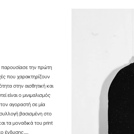
το
0 €.
ΕΊΝΑΙ:
140.00 €.
ΕΊΝΑΙ:
προϊόν
224.00 €.
98.00 €.
έχει
πολλαπλές
παραλλαγές.
Οι
επιλογές
μπορούν
να
επιλεγούν
στη
σελίδα
 παρουσίασε την πρώτη
του
ρχές που χαρακτηρίζουν
προϊόντος
ότητα στην αισθητική και
εί είναι ο μινιμαλισμός
 τον αγοραστή σε μία
e συλλογή βασισμένη στο
ι τα μοναδικά του print
ο ένδυσης....