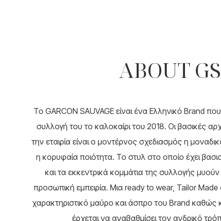
το
320.0
προϊόν
έχει
πολλαπλές
παραλλαγές.
Οι
ABOUT GS
επιλογές
μπορούν
να
επιλεγούν
στη
To GARCON SAUVAGE είναι ένα Ελληνικό Brand που
σελίδα
του
συλλογή του το καλοκαίρι του 2018. Οι βασικές α
προϊόντος
την εταιρία είναι ο μοντέρνος σχεδιασμός η μοναδικ
η κορυφαία ποιότητα. Το στυλ στο οποίο έχει βασιστ
και τα εκκεντρικά κομμάτια της συλλογής μυούν
προσωπική εμπειρία. Μια ready to wear, Tailor Mad
χαρακτηριστικό μαύρο και άσπρο του Brand καθώς κα
έρχεται να αναβαθμίσει τον ανδρικό τρόπ