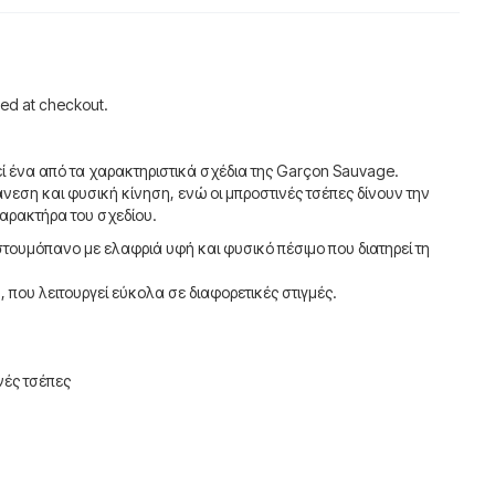
ted at checkout.
εί ένα από τα χαρακτηριστικά σχέδια της Garçon Sauvage.
νεση και φυσική κίνηση, ενώ οι μπροστινές τσέπες δίνουν την
αρακτήρα του σχεδίου.
ουμόπανο με ελαφριά υφή και φυσικό πέσιμο που διατηρεί τη
.
 που λειτουργεί εύκολα σε διαφορετικές στιγμές.
νές τσέπες