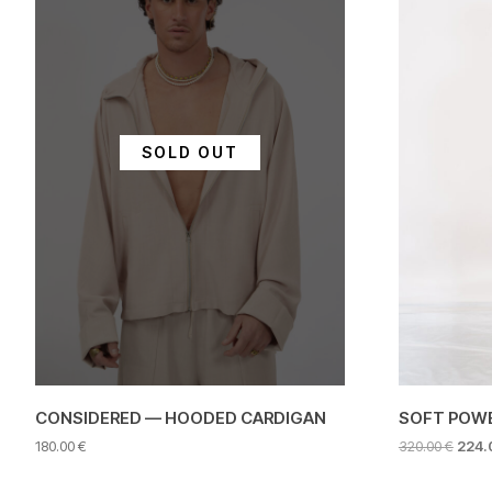
SOLD OUT
CONSIDERED — HOODED CARDIGAN
SOFT POWE
ORIG
180.00
€
320.00
€
224
PRICE
Αυτό
WAS: