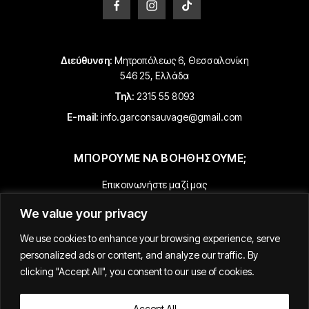
Διεύθυνση:
Μητροπόλεως 6, Θεσσαλονίκη
546 25, Ελλάδα
Τηλ:
2315 55 8093
E-mail:
info.garconsauvage@gmail.com
ΜΠΟΡΟΥΜΕ ΝΑ ΒΟΗΘΗΣΟΥΜΕ;
Επικοινωνήστε μαζί μας
Πληροφορίες Πληρωμής & Αποστολής
We value your privacy
Επιστροφές & Επιστροφές Χρημάτων
We use cookies to enhance your browsing experience, serve
Όροι & Προϋποθέσεις
personalized ads or content, and analyze our traffic. By
Παρακολούθηση της Παραγγελίας σας
clicking "Accept All", you consent to our use of cookies.
Accept All