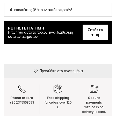
4
επισκέπτες βλέπουν αυτό το προϊόν!
ΡΩΤΗΣΤΕ ΓΙΑ ΤΙΜΗ
Ζητήστε
Η τιμή για αυτό το προϊόν είναι διαθέσιμη
τιμή
κατόπιν αιτήματος.
Προσθήκη στα αγαπημένα
Phone orders
Free shipping
Secure
+30 2315558093
for orders over 120
payments
€
with cash on
delivery or card.