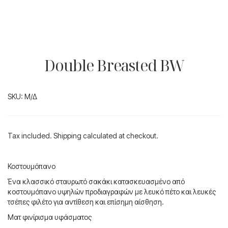
Double Breasted BW
SKU:
Μ/Δ
Tax included. Shipping calculated at checkout.
Κοστουμόπανο
Ένα κλασσικό σταυρωτό σακάκι κατασκευασμένο από
κοστουμόπανο υψηλών προδιαγραφών με λευκό πέτο και λευκές
τσέπες φιλέτο για αντίθεση και επίσημη αίσθηση.
Ματ φινίρισμα υφάσματος