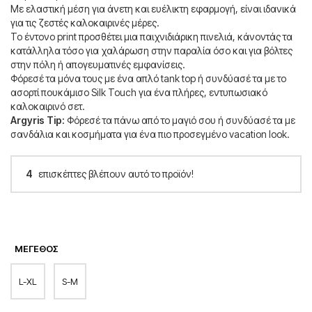
Με ελαστική μέση για άνετη και ευέλικτη εφαρμογή, είναι ιδανικά
για τις ζεστές καλοκαιρινές μέρες.
Το έντονο print προσθέτει μια παιχνιδιάρικη πινελιά, κάνοντάς τα
κατάλληλα τόσο για χαλάρωση στην παραλία όσο και για βόλτες
στην πόλη ή απογευματινές εμφανίσεις.
Φόρεσέ τα μόνα τους με ένα απλό tank top ή συνδύασέ τα με το
ασορτί πουκάμισο Silk Touch για ένα πλήρες, εντυπωσιακό
καλοκαιρινό σετ.
Argyris Tip:
Φόρεσέ τα πάνω από το μαγιό σου ή συνδύασέ τα με
σανδάλια και κοσμήματα για ένα πιο προσεγμένο vacation look.
4
επισκέπτες βλέπουν αυτό το προϊόν!
ΜΈΓΕΘΟΣ
L-XL
S-M