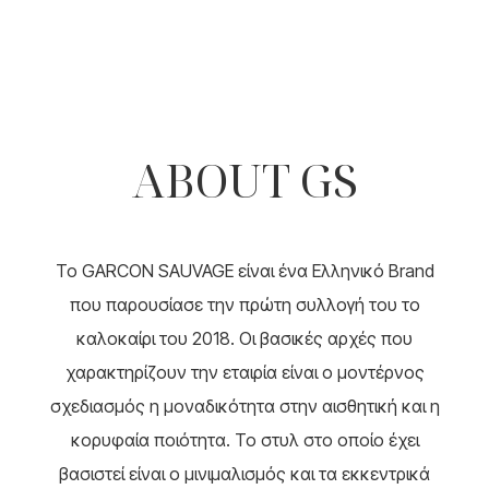
Αυτό
WAS:
ΤΙΜΉ
το
120.00 €.
ΕΊΝΑΙ:
προϊόν
48.00 €.
έχει
πολλαπλές
παραλλαγές.
Οι
ABOUT GS
επιλογές
μπορούν
να
επιλεγούν
στη
To GARCON SAUVAGE είναι ένα Ελληνικό Brand
σελίδα
του
που παρουσίασε την πρώτη συλλογή του το
προϊόντος
καλοκαίρι του 2018. Οι βασικές αρχές που
χαρακτηρίζουν την εταιρία είναι ο μοντέρνος
σχεδιασμός η μοναδικότητα στην αισθητική και η
κορυφαία ποιότητα. Το στυλ στο οποίο έχει
βασιστεί είναι ο μινιμαλισμός και τα εκκεντρικά