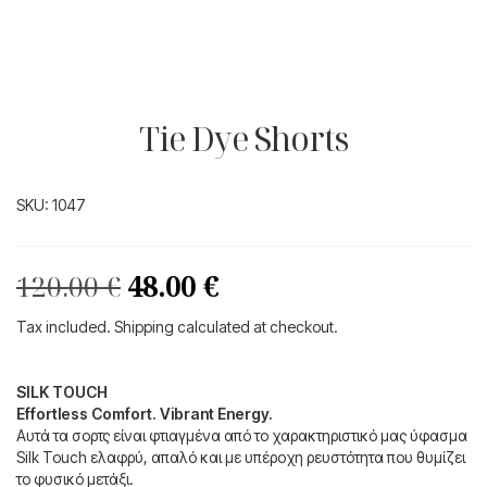
Tie Dye Shorts
SKU:
1047
Original
Η
120.00
€
48.00
€
price
τρέχουσα
Tax included. Shipping calculated at checkout.
was:
τιμή
120.00 €.
είναι:
SILK TOUCH
Effortless Comfort. Vibrant Energy.
48.00 €.
Αυτά τα σορτς είναι φτιαγμένα από το χαρακτηριστικό μας ύφασμα
Silk Touch ελαφρύ, απαλό και με υπέροχη ρευστότητα που θυμίζει
το φυσικό μετάξι.