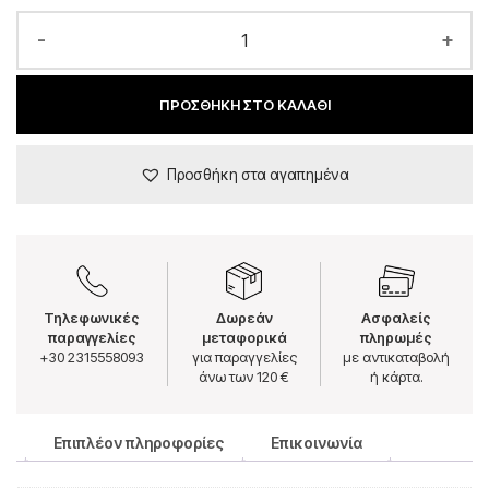
-
+
ΠΡΟΣΘΉΚΗ ΣΤΟ ΚΑΛΆΘΙ
Προσθήκη στα αγαπημένα
Τηλεφωνικές
Δωρεάν
Ασφαλείς
παραγγελίες
μεταφορικά
πληρωμές
+30 2315558093
για παραγγελίες
με αντικαταβολή
άνω των 120 €
ή κάρτα.
Επιπλέον πληροφορίες
Επικοινωνία