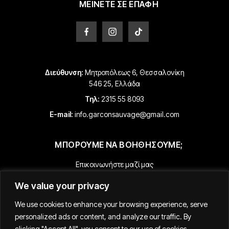
ΜΕΙΝΕΤΕ ΣΕ ΕΠΑΦΗ
Διεύθυνση:
Μητροπόλεως 6, Θεσσαλονίκη
546 25, Ελλάδα
Τηλ:
2315 55 8093
E-mail:
info.garconsauvage@gmail.com
ΜΠΟΡΟΥΜΕ ΝΑ ΒΟΗΘΗΣΟΥΜΕ;
Επικοινωνήστε μαζί μας
Πληροφορίες Πληρωμής & Αποστολής
We value your privacy
Επιστροφές & Επιστροφές Χρημάτων
We use cookies to enhance your browsing experience, serve
Όροι & Προϋποθέσεις
personalized ads or content, and analyze our traffic. By
Παρακολούθηση της Παραγγελίας σας
clicking "Accept All", you consent to our use of cookies.